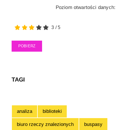
Poziom otwartości danych:
3
/
5
POBIERZ
TAGI
analiza
biblioteki
biuro rzeczy znalezionych
buspasy